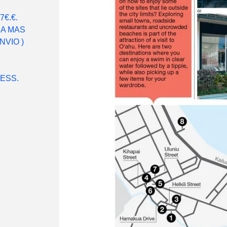
€.€.
RA MAS
VIO )
ESS.