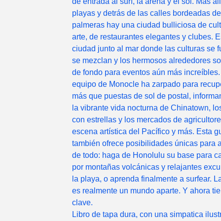
de entrada al surf, la arena y el sol. Más al
playas y detrás de las calles bordeadas de
palmeras hay una ciudad bulliciosa de cult
arte, de restaurantes elegantes y clubes. 
ciudad junto al mar donde las culturas se 
se mezclan y los hermosos alrededores son
de fondo para eventos aún más increíbles.
equipo de Monocle ha zarpado para recup
más que puestas de sol de postal, inform
la vibrante vida nocturna de Chinatown, lo
con estrellas y los mercados de agricultore
escena artística del Pacífico y más. Esta g
también ofrece posibilidades únicas para a
de todo: haga de Honolulu su base para c
por montañas volcánicas y relajantes excu
la playa, o aprenda finalmente a surfear. L
es realmente un mundo aparte. Y ahora tie
clave.
Libro de tapa dura, con una simpatica ilust