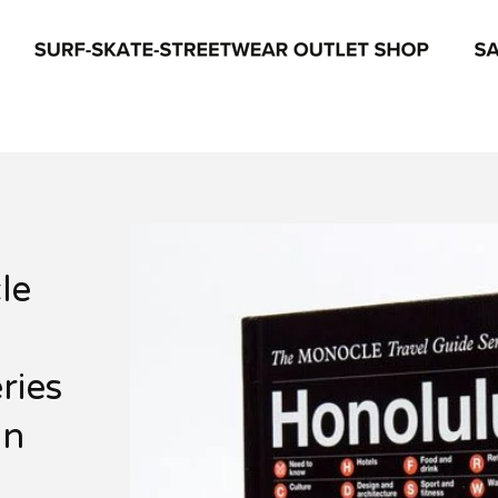
le
ries
ón