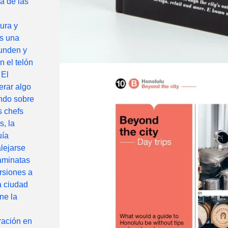
lá de las
ura y
Es una
funden y
 el telón
 El
erar algo
ando sobre
s chefs
s, la
uía
lejarse
aminatas
rsiones a
a ciudad
ne la
ración en