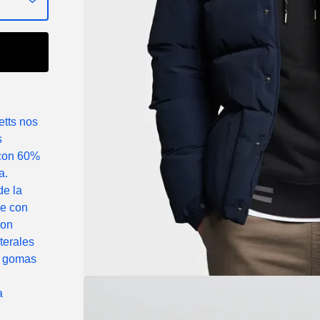
tts nos
s
 con 60%
a.
de la
re con
con
aterales
n gomas
a