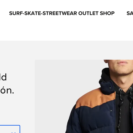
ld
ión.