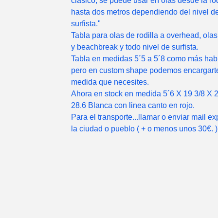
clásico, se puede usar en olas desde la rod
hasta dos metros dependiendo del nivel de
surfista."
Tabla para olas de rodilla a overhead, ola
y beachbreak y todo nivel de surfista.
Tabla en medidas 5´5 a 5´8 como más habi
pero en custom shape podemos encargarte
medida que necesites.
Ahora en stock en medida 5´6 X 19 3/8 X 2.
28.6 Blanca con linea canto en rojo.
Para el transporte...llamar o enviar mail e
la ciudad o pueblo ( + o menos unos 30€. )