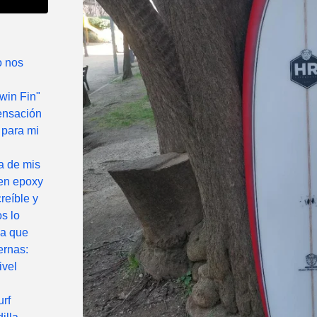
o nos
Twin Fin"
sensación
 para mi
na de mis
 en epoxy
reíble y
s lo
la que
ernas:
ivel
urf