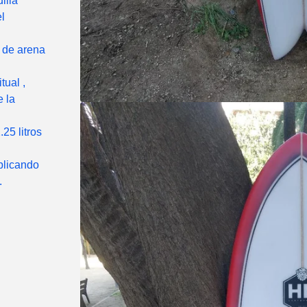
illa
l
s de arena
tual ,
 la
25 litros
xplicando
.