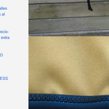
alles
 al
ecio-
 extra
NO
LESS