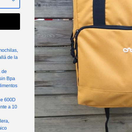
mochilas,
llá de la
 de
sin Bpa
alimentos
de 600D
nte a 10
lera,
mico